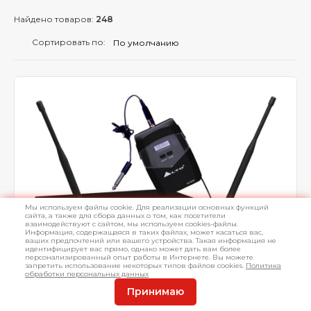
Найдено товаров:
248
Сортировать по:
Мы используем файлы cookie. Для реализации основных функций
сайта, а также для сбора данных о том, как посетители
взаимодействуют с сайтом, мы используем cookies-файлы.
Информация, содержащаяся в таких файлах, может касаться вас,
ваших предпочтений или вашего устройства. Такая информация не
3.3
идентифицирует вас прямо, однако может дать вам более
персонализированный опыт работы в Интернете. Вы можете
запретить использование некоторых типов файлов cookies.
Политика
Радиосистема ALTO AU800G
обработки персональных данных
Принимаю
UHF для гитар. Комплект AU800R приемник + AU800Р
передатчик, 470 – 900 МГц