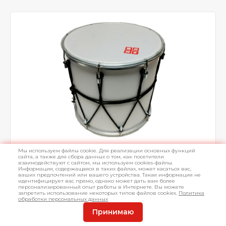
Мы используем файлы cookie. Для реализации основных функций
Кавказский барабан Мастерская Бехтеревых
сайта, а также для сбора данных о том, как посетители
BK-10Bv
взаимодействуют с сайтом, мы используем cookies-файлы.
Информация, содержащаяся в таких файлах, может касаться вас,
ваших предпочтений или вашего устройства. Такая информация не
Кавказский барабан; диаметр: 10"; высота: 25 см;
идентифицирует вас прямо, однако может дать вам более
персонализированный опыт работы в Интернете. Вы можете
материал корпуса: сухогнутая березовая фанера;
запретить использование некоторых типов файлов cookies.
Политика
веревка; толщина обечайки: 3-4 мм; цвет: белый
обработки персональных данных
Принимаю