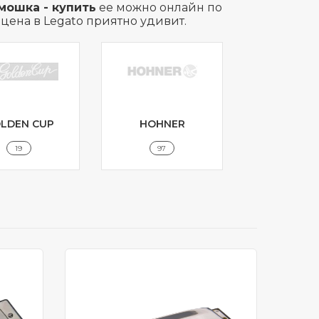
мошка - купить
ее можно онлайн по
цена в Legato приятно удивит.
LDEN CUP
HOHNER
JDR
19
97
28