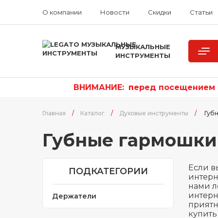
О компании
Новости
Скидки
Статьи
МУЗЫКАЛЬНЫЕ
ИНСТРУМЕНТЫ
ВНИМАНИЕ:
п
еред посещением р
Главная
/
Каталог
/
Духовые инструменты
/
Губ
Губные гармошки
Если в
ПОДКАТЕГОРИИ
интерн
нами л
интерн
Держатели
приятн
купить