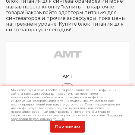
блок питания для синтезатора через интернет
нажав просто кнопку "купить" - в карточке
товара! Заказывайте адаптеры питания для
синтезаторов и прочие аксессуары, пока цены
на прежнем уровне. Купите блок питания для
синтезатора уже сегодня!
AMT
3
Мы используем файлы cookie. Для реализации основных функций
сайта, а также для сбора данных о том, как посетители
взаимодействуют с сайтом, мы используем cookies-файлы.
Информация, содержащаяся в таких файлах, может касаться вас,
ваших предпочтений или вашего устройства. Такая информация не
Найдено товаров:
46
идентифицирует вас прямо, однако может дать вам более
персонализированный опыт работы в Интернете. Вы можете
запретить использование некоторых типов файлов cookies.
Политика
Сортировать по:
обработки персональных данных
Принимаю