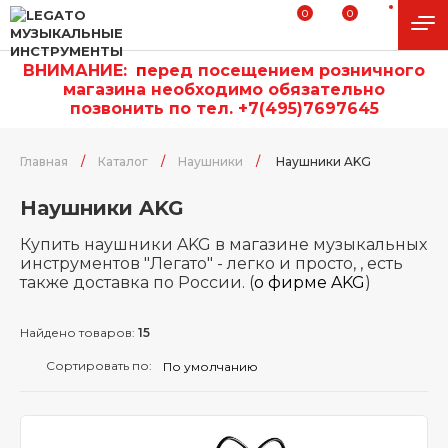
0
0
ВНИМАНИЕ:
п
еред посещением розничного
магазина необходимо обязательно
позвонить по тел. +7(495)7697645
Главная
/
Каталог
/
Наушники
/
Наушники AKG
Наушники AKG
Купить наушники AKG в магазине музыкальных
инструментов "Легато" - легко и просто, , есть
также доставка по России.
(
о фирме AKG
)
Найдено товаров:
15
Сортировать по: