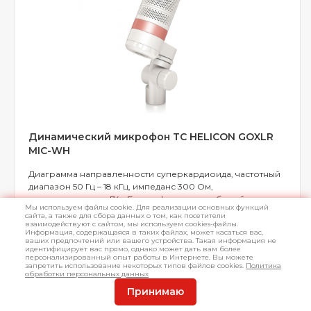
Динамический микрофон TC HELICON GOXLR
MIC-WH
Диаграмма направленности суперкардиоида, частотный
диапазон 50 Гц – 18 кГц, импеданс 300 Ом,
чувствительность -74 дБ, поп-фильтр, цвет белый.
Мы используем файлы cookie. Для реализации основных функций
сайта, а также для сбора данных о том, как посетители
взаимодействуют с сайтом, мы используем cookies-файлы.
Информация, содержащаяся в таких файлах, может касаться вас,
ваших предпочтений или вашего устройства. Такая информация не
идентифицирует вас прямо, однако может дать вам более
персонализированный опыт работы в Интернете. Вы можете
В наличии
Арт.
L044496
запретить использование некоторых типов файлов cookies.
Политика
обработки персональных данных
Принимаю
19 490 ₽
КУПИТЬ
16 568 ₽