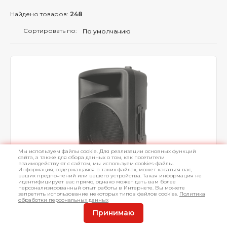
Найдено товаров:
248
Сортировать по:
Мы используем файлы cookie. Для реализации основных функций
сайта, а также для сбора данных о том, как посетители
взаимодействуют с сайтом, мы используем cookies-файлы.
Информация, содержащаяся в таких файлах, может касаться вас,
ваших предпочтений или вашего устройства. Такая информация не
идентифицирует вас прямо, однако может дать вам более
персонализированный опыт работы в Интернете. Вы можете
запретить использование некоторых типов файлов cookies.
Политика
Универсальная акустическая система ALTO
обработки персональных данных
PS4H
Принимаю
2-х полосная пластик 250Вт AES динамик 12" драйвер 1 35"