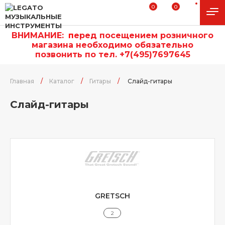
0
0
ВНИМАНИЕ:
п
еред посещением розничного
магазина необходимо обязательно
позвонить по тел. +7(495)7697645
Главная
/
Каталог
/
Гитары
/
Слайд-гитары
Слайд-гитары
GRETSCH
2