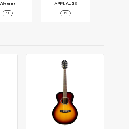
Alvarez
APPLAUSE
ARIA
21
12
7