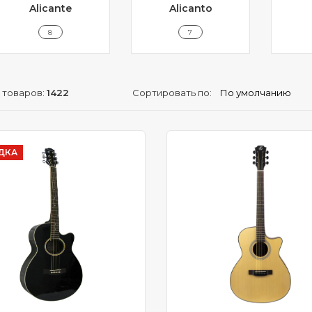
Alicante
Alicanto
8
7
 товаров:
1422
Сортировать по:
ДКА