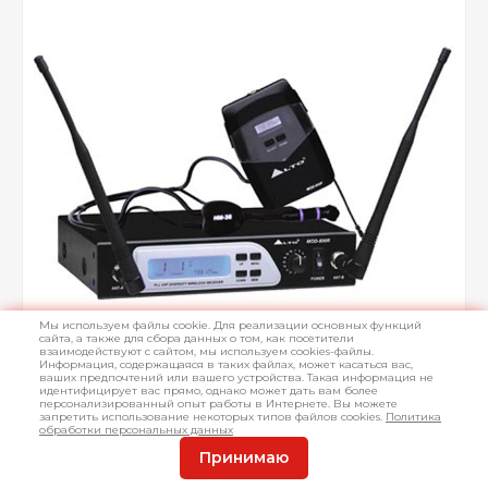
Мы используем файлы cookie. Для реализации основных функций
сайта, а также для сбора данных о том, как посетители
взаимодействуют с сайтом, мы используем cookies-файлы.
Информация, содержащаяся в таких файлах, может касаться вас,
ваших предпочтений или вашего устройства. Такая информация не
идентифицирует вас прямо, однако может дать вам более
персонализированный опыт работы в Интернете. Вы можете
запретить использование некоторых типов файлов cookies.
Политика
обработки персональных данных
Принимаю