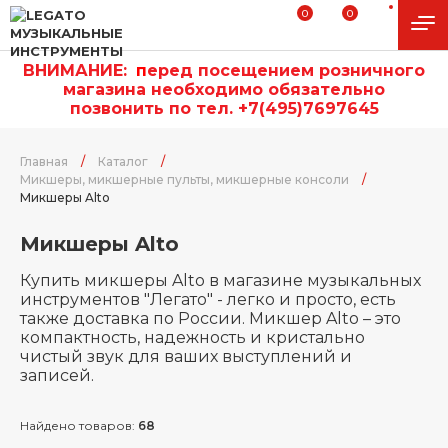
0
0
ВНИМАНИЕ:
п
еред посещением розничного
магазина необходимо обязательно
позвонить по тел. +7(495)7697645
Главная
/
Каталог
/
Микшеры, микшерные пульты, микшерные консоли
/
Микшеры Alto
Микшеры Alto
Купить микшеры Alto в магазине музыкальных
инструментов "Легато" - легко и просто, есть
также доставка по России. Микшер Alto – это
компактность, надежность и кристально
чистый звук для ваших выступлений и
записей.
Найдено товаров:
68