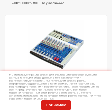
Сортировать по:
Мы используем файлы cookie. Для реализации основных функций
3.3
сайта, а также для сбора данных о том, как посетители
взаимодействуют с сайтом, мы используем cookies-файлы.
Информация, содержащаяся в таких файлах, может касаться вас,
Микшер Alto AMX180FX
ваших предпочтений или вашего устройства. Такая информация не
идентифицирует вас прямо, однако может дать вам более
персонализированный опыт работы в Интернете. Вы можете
4 моно, 4 стерео, с DSP, 2 AUX, 3-х EQ, фейдеры
запретить использование некоторых типов файлов cookies.
Политика
обработки персональных данных
Принимаю