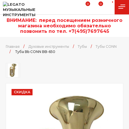
0
0
ВНИМАНИЕ:
п
еред посещением розничного
магазина необходимо обязательно
позвонить по тел. +7(495)7697645
Главная
/
Духовые инструменты
/
Тубы
/
Тубы CONN
/
Туба Bb CONN BB-650
СКИДКА