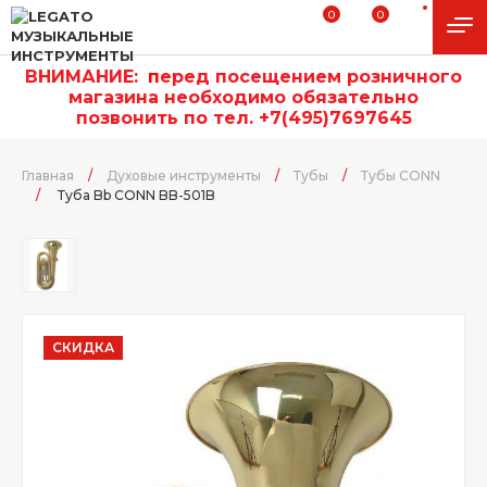
0
0
ВНИМАНИЕ:
п
еред посещением розничного
магазина необходимо обязательно
позвонить по тел. +7(495)7697645
Главная
/
Духовые инструменты
/
Тубы
/
Тубы CONN
/
Туба Bb CONN BB-501B
СКИДКА