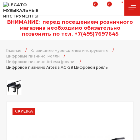
0
0
ВНИМАНИЕ:
п
еред посещением розничного
магазина необходимо обязательно
позвонить по тел. +7(495)7697645
Главная
/
Клавишные музыкальные инструменты
/
Цифровые пианино. Рояли
/
Цифровые пианино Artesia (рояли)
/
Цифровое пианино Artesia AG-28 Цифровой рояль
СКИДКА