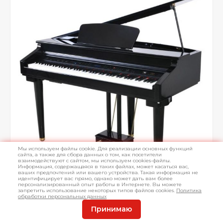
Мы используем файлы cookie. Для реализации основных функций
сайта, а также для сбора данных о том, как посетители
взаимодействуют с сайтом, мы используем cookies-файлы.
Информация, содержащаяся в таких файлах, может касаться вас,
ваших предпочтений или вашего устройства. Такая информация не
идентифицирует вас прямо, однако может дать вам более
персонализированный опыт работы в Интернете. Вы можете
запретить использование некоторых типов файлов cookies.
Политика
обработки персональных данных
Принимаю