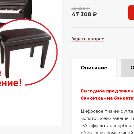
55 656 ₽
47 308 ₽
Задать вопрос
Описание
О
Выгодное предложение
банкетка - на банкетк
Цифровое пианино Arte
молоточковых взвешенны
137, эффекты реверберац
обучающих композиций, 