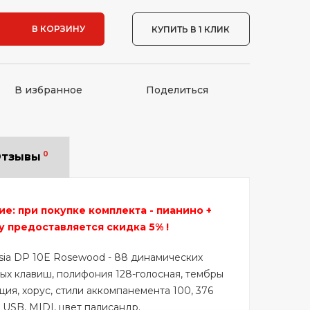
В КОРЗИНУ
КУПИТЬ В 1 КЛИК
В избранное
Поделиться
0
тзывы
: при покупке комплекта - пианино +
у предоставляется скидка 5% !
sia DP 10E Rosewood - 88 динамических
х клавиш, полифония 128-голосная, тембры
ия, хорус, стили аккомпанемента 100, 376
USB, MIDI, цвет палисандр.