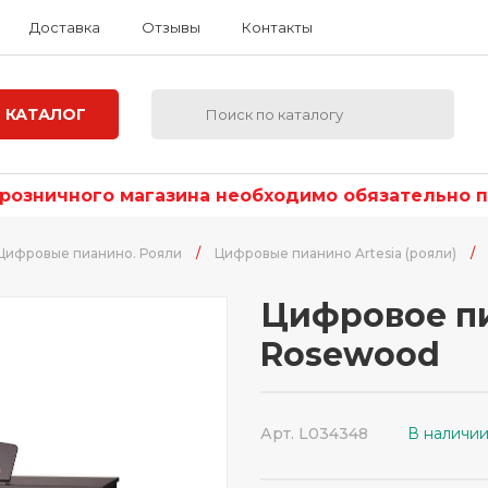
Доставка
Отзывы
Контакты
КАТАЛОГ
озничного магазина необходимо обязательно по
Цифровые пианино. Рояли
/
Цифровые пианино Artesia (рояли)
/
Цифровое пи
Rosewood
Арт. L034348
В наличи