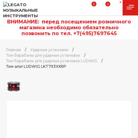
0
0
ВНИМАНИЕ:
п
еред посещением розничного
магазина необходимо обязательно
позвонить по тел. +7(495)7697645
Главная
/
Ударные установки
/
Том барабаны для ударных установок
/
Том барабаны для ударных установок LUDWIG
/
Том-альт LUDWIG LKT793XXRP