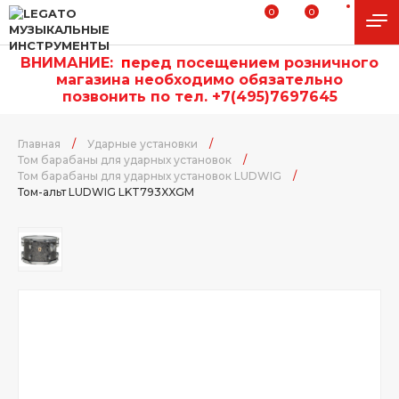
0
0
ВНИМАНИЕ:
п
еред посещением розничного
магазина необходимо обязательно
позвонить по тел. +7(495)7697645
Главная
/
Ударные установки
/
Том барабаны для ударных установок
/
Том барабаны для ударных установок LUDWIG
/
Том-альт LUDWIG LKT793XXGM