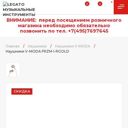
0
0
ВНИМАНИЕ:
п
еред посещением розничного
магазина необходимо обязательно
позвонить по тел. +7(495)7697645
Главная
/
Наушники
/
Наушники V-MODA
/
Наушники V-MODA FRZM-I-RGOLD
СКИДКА