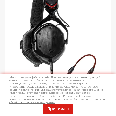
Мы используем файлы cookie. Для реализации основных функций
сайта, а также для сбора данных о том, как посетители
взаимодействуют с сайтом, мы используем cookies-файлы.
Информация, содержащаяся в таких файлах, может касаться вас,
ваших предпочтений или вашего устройства. Такая информация не
идентифицирует вас прямо, однако может дать вам более
персонализированный опыт работы в Интернете. Вы можете
запретить использование некоторых типов файлов cookies.
Политика
обработки персональных данных
Принимаю