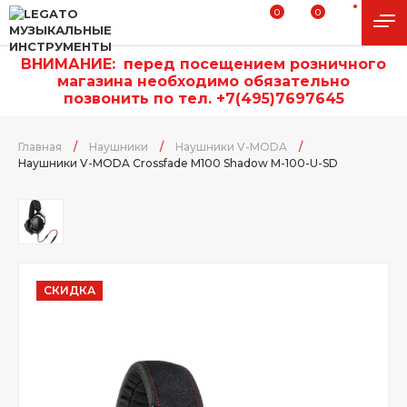
0
0
ВНИМАНИЕ:
п
еред посещением розничного
магазина необходимо обязательно
позвонить по тел. +7(495)7697645
Главная
/
Наушники
/
Наушники V-MODA
/
Наушники V-MODA Crossfade M100 Shadow M-100-U-SD
СКИДКА