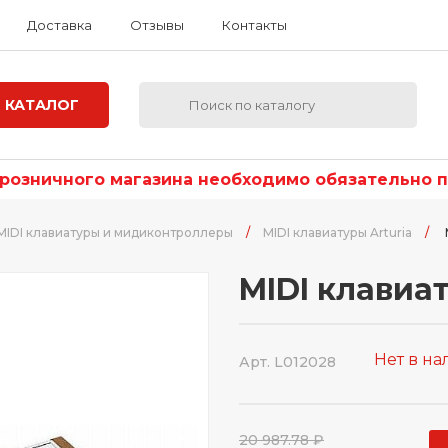
Доставка
Отзывы
Контакты
КАТАЛОГ
озничного магазина необходимо обязательно по
MIDI клавиатуры и мидиконтроллеры
/
MIDI клавиатуры Arturia
/
MIDI клавиат
Нет в н
Арт. L012028
20 987.78 ₽