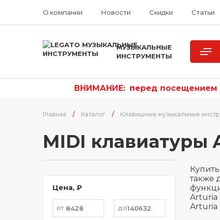
О компании
Новости
Скидки
Статьи
МУЗЫКАЛЬНЫЕ
ИНСТРУМЕНТЫ
ВНИМАНИЕ:
п
еред посещением р
Главная
/
Каталог
/
Клавишные музыкальные инст
MIDI клавиатуры A
Купить
также 
Цена, ₽
функци
Arturi
Arturi