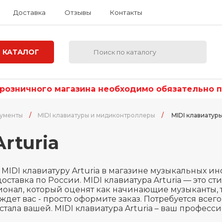
Доставка
Отзывы
Контакты
КАТАЛОГ
озничного магазина необходимо обязательно по
рументы
/
MIDI клавиатуры и мидиконтроллеры
/
MIDI клавиатуры
rturia
 MIDI клавиатуру Arturia в магазине музыкальных инст
доставка по России. MIDI клавиатура Arturia — это с
онал, который оценят как начинающие музыканты, т
a ждет вас - просто оформите заказ. Потребуется всег
a стала вашей. MIDI клавиатура Arturia – ваш профес