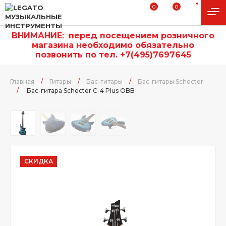
0
0
ВНИМАНИЕ:
п
еред посещением розничного
магазина необходимо обязательно
позвонить по тел. +7(495)7697645
Главная
/
Гитары
/
Бас-гитары
/
Бас-гитары Schecter
/
Бас-гитара Schecter C-4 Plus OBB
СКИДКА