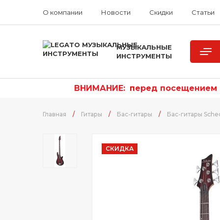
О компании
Новости
Скидки
Статьи
МУЗЫКАЛЬНЫЕ
ИНСТРУМЕНТЫ
ВНИМАНИЕ:
п
еред посещением р
Главная
/
Гитары
/
Бас-гитары
/
Бас-гитары Sche
СКИДКА