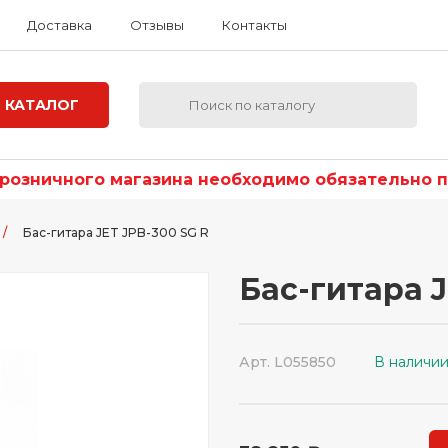
Доставка
Отзывы
Контакты
КАТАЛОГ
озничного магазина необходимо обязательно по
/
Бас-гитара JET JPB-300 SG R
Бас-гитара J
Арт. L055850
В наличи