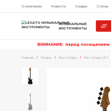
О компании
Новости
Скидки
Статьи
МУЗЫКАЛЬНЫЕ
ИНСТРУМЕНТЫ
ВНИМАНИЕ:
п
еред посещением р
Главная
/
Гитары
/
Бас-гитары
/
Бас-гитары JET