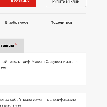
В КОРЗИНУ
КУПИТЬ В 1 КЛИК
В избранное
Поделиться
0
тзывы
еный тополь; гриф: Modern C; звукосниматели:
reen
яет за собой право изменять спецификацию
уведомления.