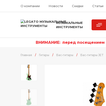
О компании
Новости
Скидки
Статьи
МУЗЫКАЛЬНЫЕ
ИНСТРУМЕНТЫ
ВНИМАНИЕ:
п
еред посещением р
Главная
/
Гитары
/
Бас-гитары
/
Бас-гитары JET