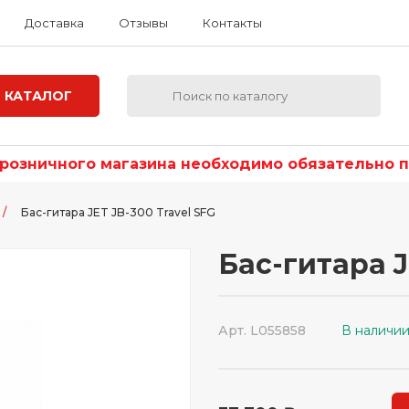
Доставка
Отзывы
Контакты
КАТАЛОГ
озничного магазина необходимо обязательно по
/
Бас-гитара JET JB-300 Travel SFG
Бас-гитара J
Арт. L055858
В наличи