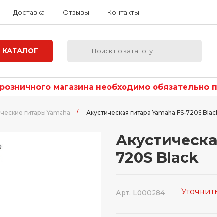
Доставка
Отзывы
Контакты
КАТАЛОГ
озничного магазина необходимо обязательно по
ические гитары Yamaha
/
Акустическая гитара Yamaha FS-720S Blac
Акустическа
720S Black
Уточнит
Арт. L000284