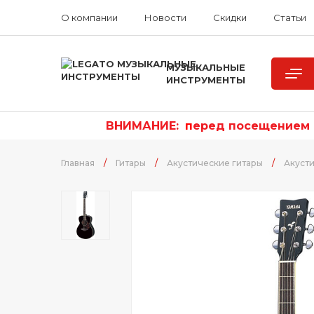
О компании
Новости
Скидки
Статьи
МУЗЫКАЛЬНЫЕ
ИНСТРУМЕНТЫ
ВНИМАНИЕ:
п
еред посещением р
Главная
/
Гитары
/
Акустические гитары
/
Акуст