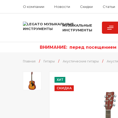
О компании
Новости
Скидки
Статьи
МУЗЫКАЛЬНЫЕ
ИНСТРУМЕНТЫ
ВНИМАНИЕ:
п
еред посещением р
Главная
/
Гитары
/
Акустические гитары
/
Акуст
ХИТ
СКИДКА