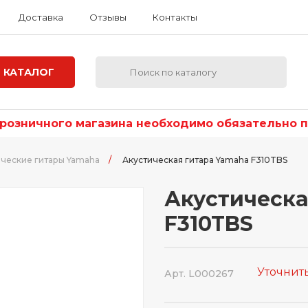
Доставка
Отзывы
Контакты
КАТАЛОГ
озничного магазина необходимо обязательно по
ические гитары Yamaha
/
Акустическая гитара Yamaha F310TBS
Акустическа
F310TBS
Уточнит
Арт. L000267