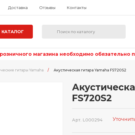
Доставка
Отзывы
Контакты
КАТАЛОГ
озничного магазина необходимо обязательно по
ические гитары Yamaha
/
Акустическая гитара Yamaha FS720S2
Акустическа
FS720S2
Уточнит
Арт. L000294