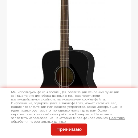
Мы используем файлы cookie. Для реализации основных функций
сайта, а также для сбора данных о том, как посетители
взаимодействуют с сайтом, мы используем cookies-файлы.
Информация, содержащаяся в таких файлах, может касаться вас,
ваших предпочтений или вашего устройства. Такая информация не
идентифицирует вас прямо, однако может дать вам более
персонализированный опыт работы в Интернете. Вы можете
запретить использование некоторых типов файлов cookies.
Политика
обработки персональных данных
Принимаю