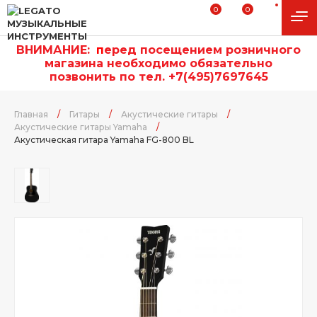
0
0
ВНИМАНИЕ:
п
еред посещением розничного
магазина необходимо обязательно
позвонить по тел. +7(495)7697645
Главная
/
Гитары
/
Акустические гитары
/
Акустические гитары Yamaha
/
Акустическая гитара Yamaha FG-800 BL