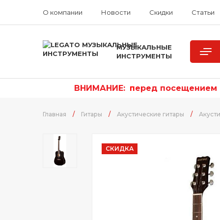
О компании
Новости
Скидки
Статьи
МУЗЫКАЛЬНЫЕ
ИНСТРУМЕНТЫ
ВНИМАНИЕ:
п
еред посещением р
Главная
/
Гитары
/
Акустические гитары
/
Акусти
СКИДКА