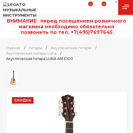
0
0
ВНИМАНИЕ:
п
еред посещением розничного
магазина необходимо обязательно
позвонить по тел. +7(495)7697645
Главная
/
Гитары
/
Акустические гитары
/
Акустические гитары Luna
/
Акустическая гитара LUNA AM E100
СКИДКА