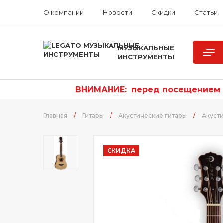
О компании
Новости
Скидки
Статьи
МУЗЫКАЛЬНЫЕ
ИНСТРУМЕНТЫ
ВНИМАНИЕ:
п
еред посещением р
Главная
/
Гитары
/
Акустические гитары
/
Акусти
СКИДКА