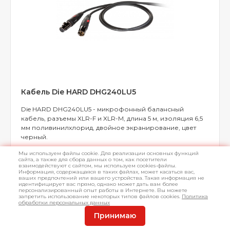
Кабель Die HARD DHG240LU5
Die HARD DHG240LU5 - микрофонный балансный
кабель, разъемы XLR-F и XLR-M, длина 5 м, изоляция 6,5
мм поливинилхлорид, двойное экранирование, цвет
черный.
Мы используем файлы cookie. Для реализации основных функций
сайта, а также для сбора данных о том, как посетители
взаимодействуют с сайтом, мы используем cookies-файлы.
Информация, содержащаяся в таких файлах, может касаться вас,
В наличии
Арт.
L014196
ваших предпочтений или вашего устройства. Такая информация не
идентифицирует вас прямо, однако может дать вам более
персонализированный опыт работы в Интернете. Вы можете
запретить использование некоторых типов файлов cookies.
Политика
3 847 ₽
КУПИТЬ
обработки персональных данных
Принимаю