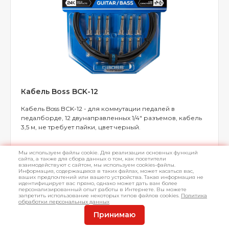
Кабель Boss BCK-12
Кабель Boss BCK-12 - для коммутации педалей в
педалборде, 12 двунаправленных 1/4" разъемов, кабель
3,5 м, не требует пайки, цвет черный.
Мы используем файлы cookie. Для реализации основных функций
сайта, а также для сбора данных о том, как посетители
взаимодействуют с сайтом, мы используем cookies-файлы.
Информация, содержащаяся в таких файлах, может касаться вас,
Уточнить наличиe
Арт.
L026000
ваших предпочтений или вашего устройства. Такая информация не
идентифицирует вас прямо, однако может дать вам более
персонализированный опыт работы в Интернете. Вы можете
запретить использование некоторых типов файлов cookies.
Политика
8 090 ₽
Запросить
обработки персональных данных
наличие
7 535 ₽
Принимаю