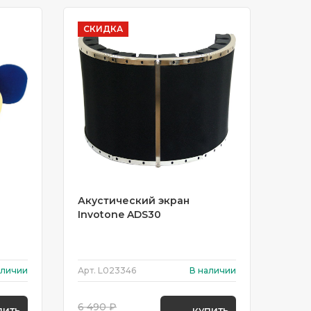
СКИДКА
Акустический экран
Invotone ADS30
аличии
Арт.
L023346
В наличии
6 490 ₽