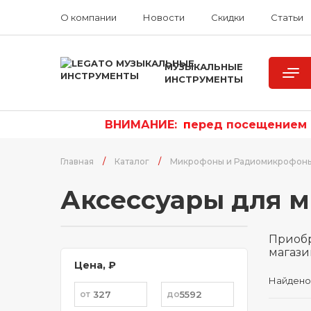
О компании
Новости
Скидки
Статьи
МУЗЫКАЛЬНЫЕ
ИНСТРУМЕНТЫ
ВНИМАНИЕ:
п
еред посещением р
Главная
/
Каталог
/
Микрофоны и Радиомикрофон
Аксессуары для 
Приобр
магази
Цена, ₽
Найдено