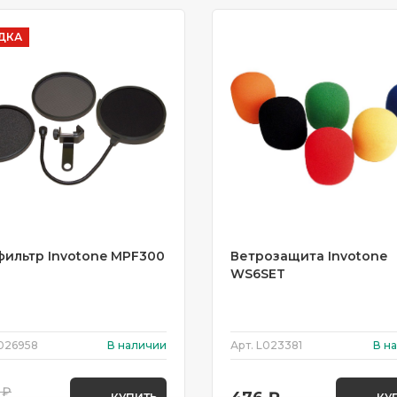
ДКА
фильтр Invotone MPF300
Ветрозащита Invotone
WS6SET
026958
В наличии
Арт.
L023381
В н
 ₽