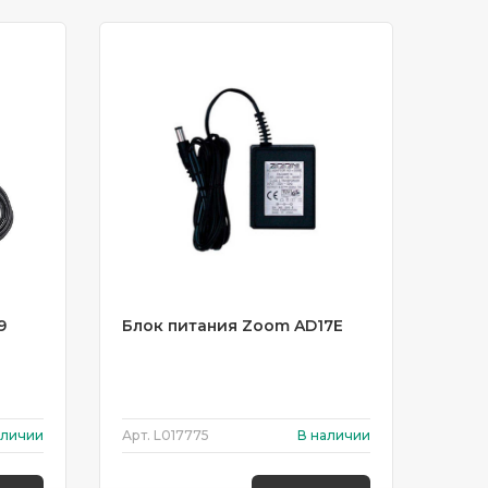
9
Блок питания Zoom AD17E
аличии
Арт.
L017775
В наличии