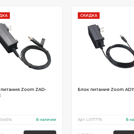
ДКА
СКИДКА
 питания Zoom ZAD-
Блок питания Zoom AD1
E
044514
В наличии
Арт.
L017776
В н