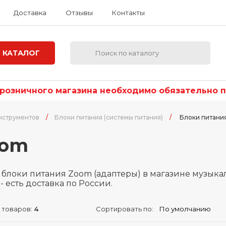
Доставка
Отзывы
Контакты
КАТАЛОГ
озничного магазина необходимо обязательно по
нструментов
/
Блоки питания (системы питания)
/
Блоки питани
oom
 блоки питания Zoom (адаптеры) в магазине музыкал
- есть доставка по России.
 товаров:
4
Сортировать по: