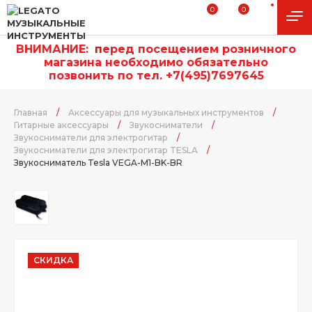
0
0
ВНИМАНИЕ:
п
еред посещением розничного
магазина необходимо обязательно
позвонить по тел. +7(495)7697645
Главная
/
Аксессуары для музыкальных инструментов
/
Гитарные аксессуары
/
Звукосниматели
/
Звукосниматели для электрогитар
/
Звукосниматели для электрогитар TESLA
/
Звукосниматель Tesla VEGA-M1-BK-BR
СКИДКА