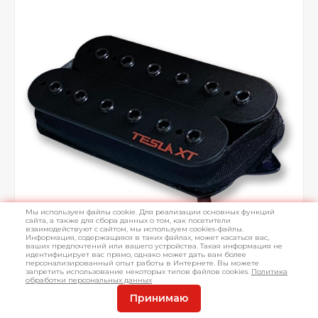
Мы используем файлы cookie. Для реализации основных функций
сайта, а также для сбора данных о том, как посетители
взаимодействуют с сайтом, мы используем cookies-файлы.
Информация, содержащаяся в таких файлах, может касаться вас,
ваших предпочтений или вашего устройства. Такая информация не
идентифицирует вас прямо, однако может дать вам более
персонализированный опыт работы в Интернете. Вы можете
запретить использование некоторых типов файлов cookies.
Политика
обработки персональных данных
Принимаю