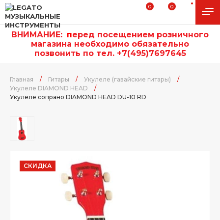
0
0
ВНИМАНИЕ:
п
еред посещением розничного
магазина необходимо обязательно
позвонить по тел. +7(495)7697645
Главная
/
Гитары
/
Укулеле (гавайские гитары)
/
Укулеле DIAMOND HEAD
/
Укулеле сопрано DIAMOND HEAD DU-10 RD
СКИДКА