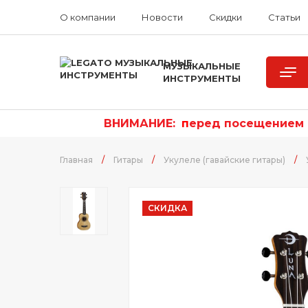
О компании
Новости
Скидки
Статьи
МУЗЫКАЛЬНЫЕ
ИНСТРУМЕНТЫ
ВНИМАНИЕ:
п
еред посещением р
Главная
/
Гитары
/
Укулеле (гавайские гитары)
/
СКИДКА