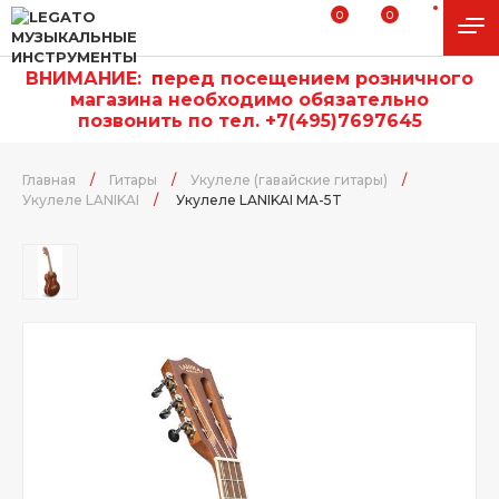
0
0
ВНИМАНИЕ:
п
еред посещением розничного
магазина необходимо обязательно
позвонить по тел. +7(495)7697645
Главная
/
Гитары
/
Укулеле (гавайские гитары)
/
Укулеле LANIKAI
/
Укулеле LANIKAI MA-5T