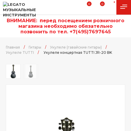
0
0
ВНИМАНИЕ:
п
еред посещением розничного
магазина необходимо обязательно
позвонить по тел. +7(495)7697645
Главная
/
Гитары
/
Укулеле (гавайские гитары)
/
Укулеле TUTTI
/
Укулеле концертная TUTTI JR-20 BK