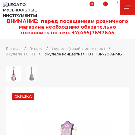
0
0
ВНИМАНИЕ:
п
еред посещением розничного
магазина необходимо обязательно
позвонить по тел. +7(495)7697645
Главная
/
Гитары
/
Укулеле (гавайские гитары)
/
Укулеле TUTTI
/
Укулеле концертная TUTTI JR-20 ANMG
СКИДКА