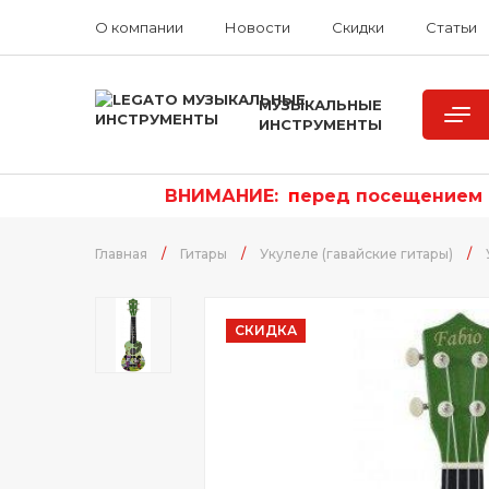
О компании
Новости
Скидки
Статьи
МУЗЫКАЛЬНЫЕ
ИНСТРУМЕНТЫ
ВНИМАНИЕ:
п
еред посещением р
Главная
/
Гитары
/
Укулеле (гавайские гитары)
/
СКИДКА