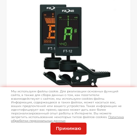
Мы используем файлы cookie. Для реализации основных функций
сайта, а также для сбора данных о том, как посетители
взаимодействуют с сайтом, мы используем cookies-файлы.
Информация, содержащаяся в таких файлах, может касаться вас,
ваших предпочтений или вашего устройства. Такая информация не
идентифицирует вас прямо, однако может дать вам более
персонализированный опыт работы в Интернете. Вы можете
запретить использование некоторых типов файлов cookies.
Политика
обработки персональных данных
Принимаю