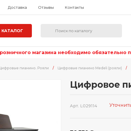
Доставка
Отзывы
Контакты
КАТАЛОГ
озничного магазина необходимо обязательно по
Цифровые пианино. Рояли
/
Цифровые пианино Medeli (рояли)
/
Цифровое пи
Уточнит
Арт. L029114