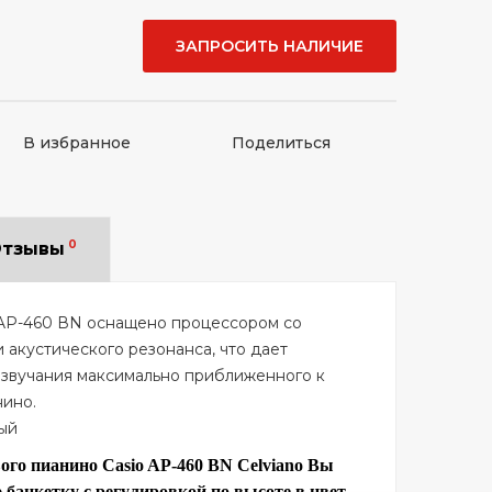
ЗАПРОСИТЬ НАЛИЧИЕ
В избранное
Поделиться
0
тзывы
AP-
460 ВN
оснащено процессором со
акустического резонанса, что дает
 звучания максимально приближенного к
нино.
ый
ого пианино Casio AP-460 ВN Celviano Вы
 банкетку с регулировкой по высоте в цвет