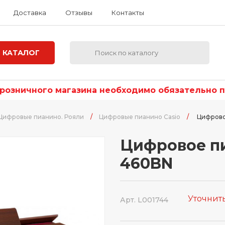
Доставка
Отзывы
Контакты
КАТАЛОГ
озничного магазина необходимо обязательно по
Цифровые пианино. Рояли
/
Цифровые пианино Casio
/
Цифрово
Цифровое пи
460BN
Уточнит
Арт. L001744