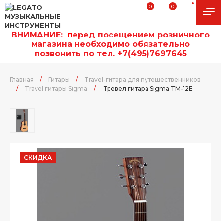
0
0
ВНИМАНИЕ:
п
еред посещением розничного
магазина необходимо обязательно
позвонить по тел. +7(495)7697645
Главная
/
Гитары
/
Travel-гитара для путешественников
/
Travel гитары Sigma
/
Тревел гитара Sigma TM-12E
СКИДКА