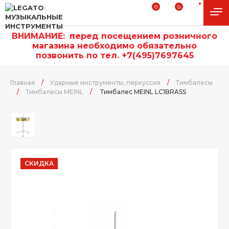
0
0
ВНИМАНИЕ:
п
еред посещением розничного
магазина необходимо обязательно
позвонить по тел. +7(495)7697645
Главная
/
Ударные инструменты, перкуссия
/
Тимбалесы
/
Тимбалесы MEINL
/
Тимбалес MEINL LC1BRASS
СКИДКА