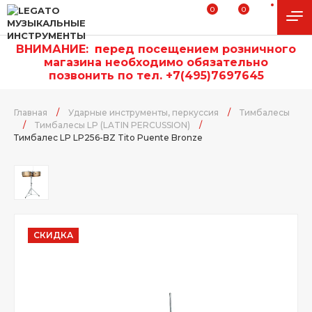
0
0
ВНИМАНИЕ:
п
еред посещением розничного
магазина необходимо обязательно
позвонить по тел. +7(495)7697645
Главная
/
Ударные инструменты, перкуссия
/
Тимбалесы
/
Тимбалесы LP (LATIN PERCUSSION)
/
Тимбалес LP LP256-BZ Tito Puente Bronze
СКИДКА