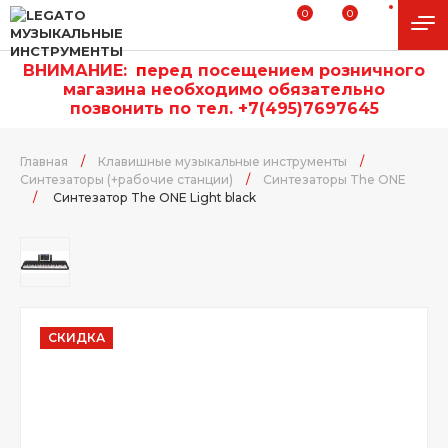
0
0
ВНИМАНИЕ:
п
еред посещением розничного
магазина необходимо обязательно
позвонить по тел. +7(495)7697645
Главная
/
Клавишные музыкальные инструменты
/
Синтезаторы (+рабочие станции)
/
Синтезаторы The ONE
/
Синтезатор The ONE Light black
СКИДКА